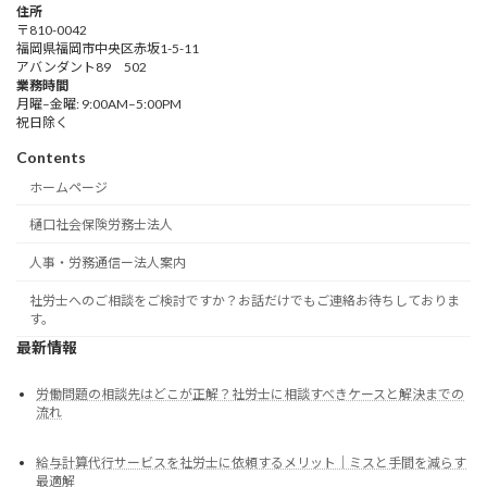
住所
〒810-0042
福岡県福岡市中央区赤坂1-5-11
アバンダント89 502
業務時間
月曜–金曜: 9:00AM–5:00PM
祝日除く
Contents
ホームページ
樋口社会保険労務士法人
人事・労務通信ー法人案内
社労士へのご相談をご検討ですか？お話だけでもご連絡お待ちしておりま
す。
最新情報
労働問題の相談先はどこが正解？社労士に相談すべきケースと解決までの
流れ
給与計算代行サービスを社労士に依頼するメリット｜ミスと手間を減らす
最適解