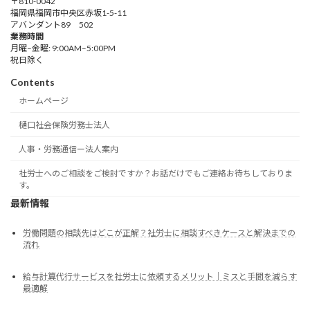
〒810-0042
福岡県福岡市中央区赤坂1-5-11
アバンダント89 502
業務時間
月曜–金曜: 9:00AM–5:00PM
祝日除く
Contents
ホームページ
樋口社会保険労務士法人
人事・労務通信ー法人案内
社労士へのご相談をご検討ですか？お話だけでもご連絡お待ちしておりま
す。
最新情報
労働問題の相談先はどこが正解？社労士に相談すべきケースと解決までの
流れ
給与計算代行サービスを社労士に依頼するメリット｜ミスと手間を減らす
最適解