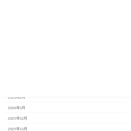
事務所案内
人事・労務「組織」
就業規則
最新情報
給与計算
退職金制度
雑談
アーカイブ
2026年2月
2026年1月
2025年12月
2025年11月