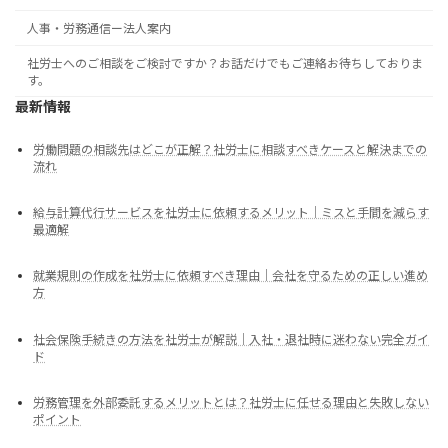
人事・労務通信ー法人案内
社労士へのご相談をご検討ですか？お話だけでもご連絡お待ちしておりま
す。
最新情報
労働問題の相談先はどこが正解？社労士に相談すべきケースと解決までの
流れ
給与計算代行サービスを社労士に依頼するメリット｜ミスと手間を減らす
最適解
就業規則の作成を社労士に依頼すべき理由｜会社を守るための正しい進め
方
社会保険手続きの方法を社労士が解説｜入社・退社時に迷わない完全ガイ
ド
労務管理を外部委託するメリットとは？社労士に任せる理由と失敗しない
ポイント