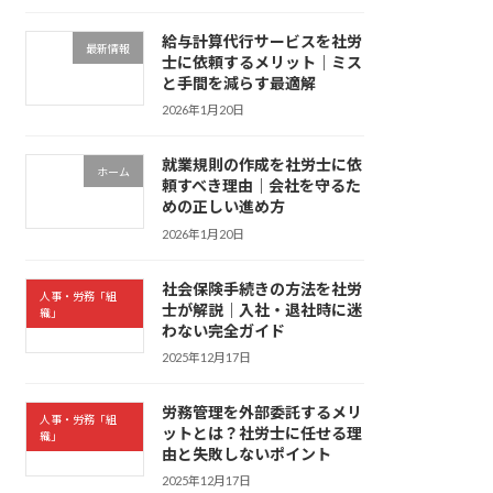
給与計算代行サービスを社労
最新情報
士に依頼するメリット｜ミス
と手間を減らす最適解
2026年1月20日
就業規則の作成を社労士に依
ホーム
頼すべき理由｜会社を守るた
めの正しい進め方
2026年1月20日
社会保険手続きの方法を社労
人事・労務「組
士が解説｜入社・退社時に迷
織」
わない完全ガイド
2025年12月17日
労務管理を外部委託するメリ
人事・労務「組
ットとは？社労士に任せる理
織」
由と失敗しないポイント
2025年12月17日