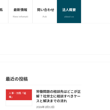
系
最新情報
問い合わせ
法人概要
New infomation
Ask
about us
最近の投稿
労働問題の相談先はどこが正
人事・労務「組
解？社労士に相談すべきケー
織」
スと解決までの流れ
2026年2月12日