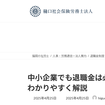
コ
ナ
ン
ビ
テ
ゲ
ン
ー
ツ
シ
へ
ョ
ス
ン
キ
に
ッ
移
プ
動
福岡の社労士
人事・労務通信ー法人案内
退職金制度
中小企業でも退職金は
わかりやすく解説
最
2025年4月25日
2025年4月25日
higu
終