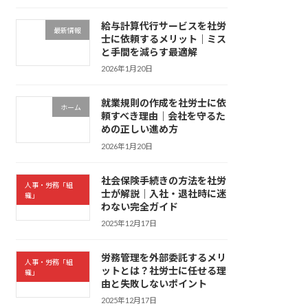
給与計算代行サービスを社労
最新情報
士に依頼するメリット｜ミス
と手間を減らす最適解
2026年1月20日
就業規則の作成を社労士に依
ホーム
頼すべき理由｜会社を守るた
めの正しい進め方
2026年1月20日
社会保険手続きの方法を社労
人事・労務「組
士が解説｜入社・退社時に迷
織」
わない完全ガイド
2025年12月17日
労務管理を外部委託するメリ
人事・労務「組
ットとは？社労士に任せる理
織」
由と失敗しないポイント
2025年12月17日