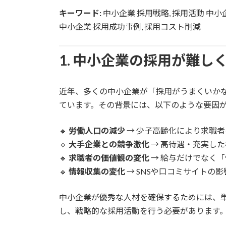
更
キーワード:
中小企業 採用戦略, 採用活動 中小企
新
日
中小企業 採用成功事例, 採用コスト削減
時
:
1. 中小企業の採用が難し
近年、多くの中小企業が「採用がうまくいか
ています。その背景には、以下のような要因
🔹
労働人口の減少
→ 少子高齢化により求職
🔹
大手企業との競争激化
→ 高待遇・充実し
🔹
求職者の価値観の変化
→ 給与だけでなく
🔹
情報収集の変化
→ SNSや口コミサイトの
中小企業が優秀な人材を確保するためには、
し、戦略的な採用活動を行う必要があります