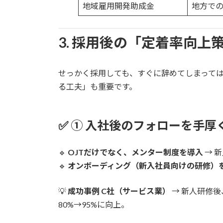
地域雇用開発助成金
地方で
3. 採用後の「定着率向
せっかく採用しても、すぐに辞めてしまって
る工夫」も重要です。
✅
① 入社後のフォローを手厚
🔹
OJTだけでなく、メンター制度を導入
→ 
🔹
オンボーディング（新入社員向けの研修）
💡
成功事例
C社（サービス業）
→ 新人研修後
80%→95%に向上。