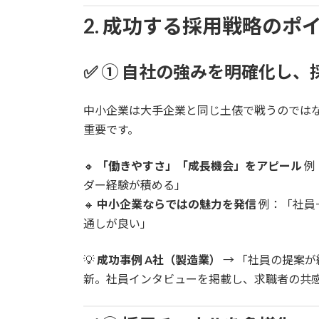
2. 成功する採用戦略のポ
✅
① 自社の強みを明確化し、
中小企業は大手企業と同じ土俵で戦うのでは
重要です。
🔸
「働きやすさ」「成長機会」をアピール
例
ダー経験が積める」
🔸
中小企業ならではの魅力を発信
例：「社員
通しが良い」
💡
成功事例
A社（製造業）
→ 「社員の提案
新。社員インタビューを掲載し、求職者の共