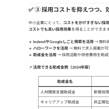
✅
③ 採用コストを抑えつつ、
中小企業にとって、
コストをかけすぎない採
コストでも高い採用効果
を得ることができま
🔹
IndeedやGoogleしごと検索を活用
→ 無料
🔹
ハローワークを活用
→ 無料で求人掲載が可
🔹
助成金を活用
→ 採用活動や研修費用を助
📌
活用できる助成金例（2024年版）
助成金名
人材開発支援助成金
新規採
キャリアアップ助成金
非正規