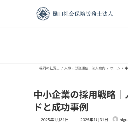
コ
ナ
ン
ビ
テ
ゲ
ン
ー
ツ
シ
へ
ョ
ス
ン
キ
に
ッ
移
プ
動
福岡の社労士
人事・労務通信ー法人案内
ホーム
中小企業の採用戦略｜
ドと成功事例
最
2025年1月31日
2025年1月31日
higu
終