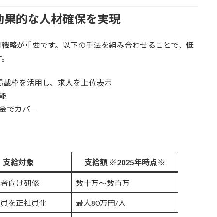
効果的な人材確保を実現
用戦略
が重要です。以下の手法を組み合わせることで、
低
す。
掲載枠を活用し、求人を上位表示
能
成金でカバー
支給対象
支給額 ※2025年時点※
用者向け研修
数十万～数百万
社員を正社員化
最大80万円/人