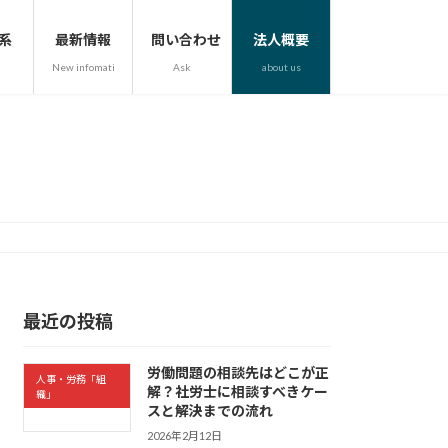
系
最新情報
問い合わせ
法人概要
New infomation
Ask
about us
最近の投稿
労働問題の相談先はどこが正
人事・労務「組
解？社労士に相談すべきケー
織」
スと解決までの流れ
2026年2月12日