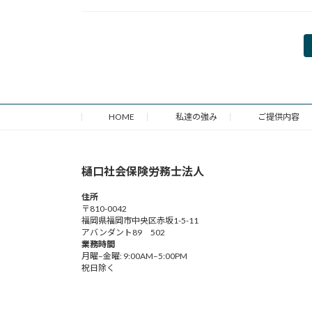
投
稿
の
HOME
私達の強み
ご提供内容
ペ
ー
樋口社会保険労務士法人
ジ
住所
送
〒810-0042
福岡県福岡市中央区赤坂1-5-11
り
アバンダント89 502
業務時間
月曜–金曜: 9:00AM–5:00PM
祝日除く