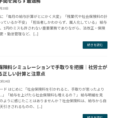
手間を減らす最適解
1月20日
に 「毎月の給与計算がとにかく大変」「残業代や社会保険料の計
っているか不安」「担当者しかわからず、属人化している」 給与
、1円のミスも許されない重要業務でありながら、法改正・保険
更・勤怠管理など、 […]
続きを読む
保険料シミュレーションで手取りを把握｜社労士が
る正しい計算と注意点
10月24日
ード はじめに 「社会保険料を引かれると、手取りが思ったより
…」「給与を上げたら社会保険料も増えるの？」 給与明細を見
のように感じたことはありませんか？社会保険料は、給与から自
天引きされるものの、 […]
続きを読む