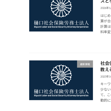
スと
2026年
はじめ
算が合
計算は
料率変
社会
最新情報
教え
2025年
キーワ
少ない
て、こ
動的に