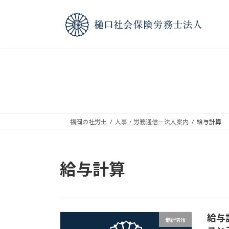
コ
ナ
ン
ビ
テ
ゲ
ン
ー
ツ
シ
へ
ョ
ス
ン
キ
に
ッ
移
プ
動
福岡の社労士
人事・労務通信ー法人案内
給与計算
給与計算
給与
最新情報