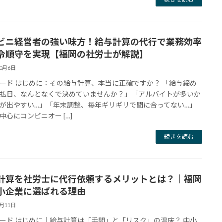
ビニ経営者の強い味方！給与計算の代行で業務効率
令順守を実現【福岡の社労士が解説】
10月6日
ード はじめに：その給与計算、本当に正確ですか？ 「給与締め
払日、なんとなくで決めていませんか？」「アルバイトが多いか
が出やすい…」「年末調整、毎年ギリギリで間に合ってない…」
中心にコンビニオー […]
続きを読む
計算を社労士に代行依頼するメリットとは？｜福岡
小企業に選ばれる理由
9月11日
ード はじめに｜給与計算は「手間」と「リスク」の温床？ 中小