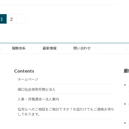
1
2
»
固
固
定
定
ペ
ペ
ー
ー
ジ
ジ
報酬体系
最新情報
問い合わせ
法人概要
Contents
最
ホームページ
樋口社会保険労務士法人
人事・労務通信ー法人案内
社労士へのご相談をご検討ですか？お話だけでもご連絡お待ち
しております。