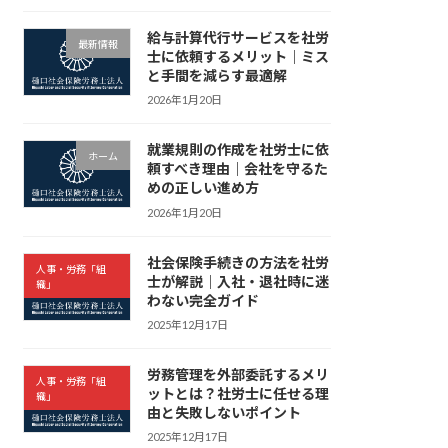
給与計算代行サービスを社労
最新情報
士に依頼するメリット｜ミス
と手間を減らす最適解
2026年1月20日
就業規則の作成を社労士に依
ホーム
頼すべき理由｜会社を守るた
めの正しい進め方
2026年1月20日
社会保険手続きの方法を社労
人事・労務「組
士が解説｜入社・退社時に迷
織」
わない完全ガイド
2025年12月17日
労務管理を外部委託するメリ
人事・労務「組
ットとは？社労士に任せる理
織」
由と失敗しないポイント
2025年12月17日