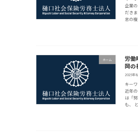
企業の
だきま
怠の複
労働
ホーム
岡の
2025年
キーワ
近年の
は「努
も、 