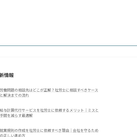
新情報
労働問題の相談先はどこが正解？社労士に相談すべきケース
と解決までの流れ
給与計算代行サービスを社労士に依頼するメリット｜ミスと
手間を減らす最適解
就業規則の作成を社労士に依頼すべき理由｜会社を守るため
の正しい進め方