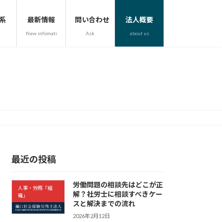
系
最新情報
問い合わせ
法人概要
New infomation
Ask
about us
最近の投稿
労働問題の相談先はどこが正
人事・労務「組
解？社労士に相談すべきケー
織」
スと解決までの流れ
2026年2月12日