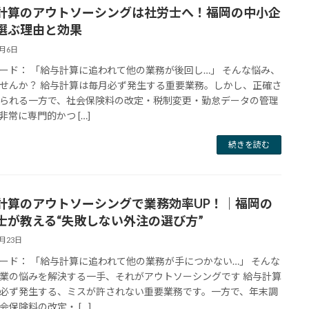
計算のアウトソーシングは社労士へ！福岡の中小企
選ぶ理由と効果
8月6日
ード： 「給与計算に追われて他の業務が後回し…」 そんな悩み、
せんか？ 給与計算は毎月必ず発生する重要業務。しかし、正確さ
られる一方で、社会保険料の改定・税制変更・勤怠データの管理
非常に専門的かつ […]
続きを読む
計算のアウトソーシングで業務効率UP！｜福岡の
士が教える“失敗しない外注の選び方”
7月23日
ード： 「給与計算に追われて他の業務が手につかない…」 そんな
業の悩みを解決する一手、それがアウトソーシングです 給与計算
必ず発生する、ミスが許されない重要業務です。一方で、年末調
会保険料の改定・ […]