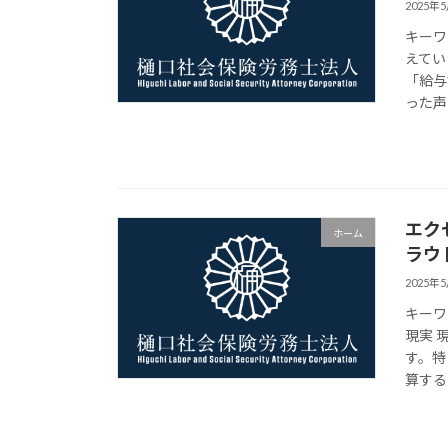
2025年
キーワ
えてい
「給与
った声
エク
ホーム
ラウ
2025年
キーワ
現実 
す。特
算する