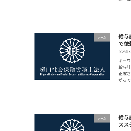
給与
ホーム
で依
2025年
キーワ
給与計
正確さ
がちで
給与
ホーム
スス