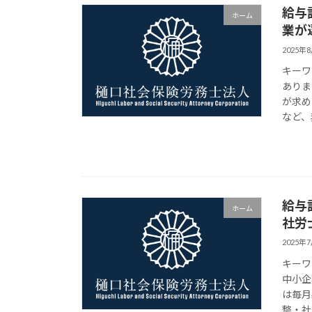
給与
ホーム
業が
2025年
キーワ
ありま
が求め
など、
給与
ホーム
社労
2025年
キーワ
中小企
は毎月
整・社