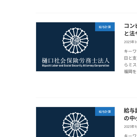
コン
給与計算
と法
2025年
キーワ
日と支
らミス
福岡を
給与
給与計算
の中
2025年
キーワ